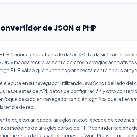
onvertidor de JSON a PHP
HP traduce estructuras de datos JSON a la sintaxis equivale
JSON y mapea recursivamente objetos a arreglos asociativos y
igo PHP válido que puede copiar directamente en sus proy
 ejecuta en su navegador utilizando JavaScript del lado del c
 sus respuestas de API, datos de configuración y otro cont
foque basado en navegador también significa que la herrami
atencia de red.
ente objetos anidados, arreglos mixtos, escape de cadenas, 
a sintaxis moderna de arreglos cortos de PHP con indentación a
nfiguraciones de Laravel, opciones de WordPress o cualquier 