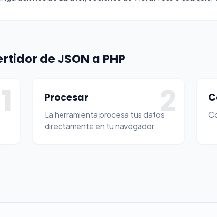
rtidor de JSON a PHP
1
2
Procesar
C
o
La herramienta procesa tus datos
Co
directamente en tu navegador.