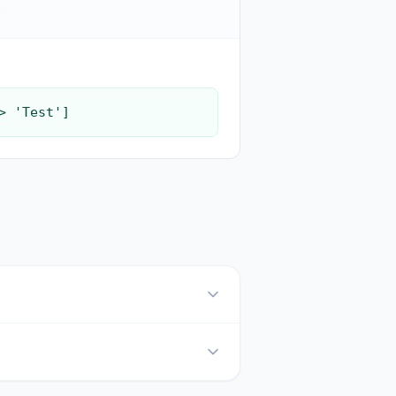
.
> 'Test']