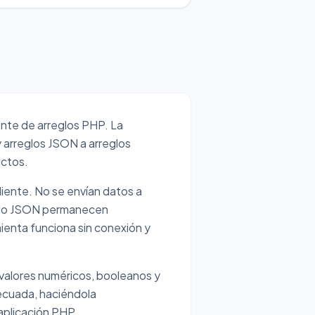
nte de arreglos PHP. La
 arreglos JSON a arreglos
ectos.
liente. No se envían datos a
enido JSON permanecen
enta funciona sin conexión y
valores numéricos, booleanos y
decuada, haciéndola
aplicación PHP.