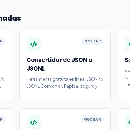
onadas
R
PROBAR
Convertidor de JSON a
S
JSONL
Se
fo
ON
Herramienta gratuita en línea: JSON to
He
JSONL Converter. Rápida, segura y
sin necesidad de registro.
R
PROBAR