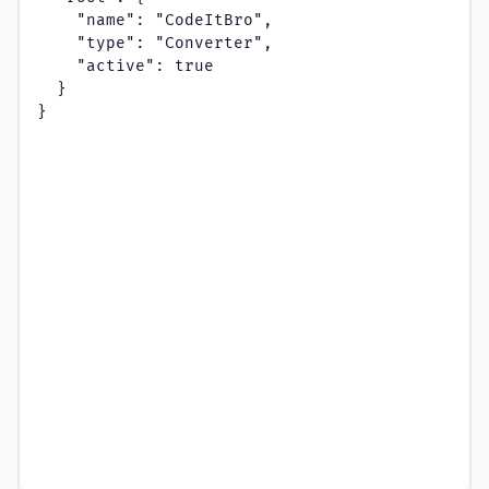
    "name": "CodeItBro",

    "type": "Converter",

    "active": true

  }

}