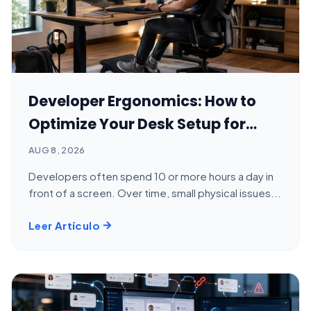
Developer Ergonomics: How to
Optimize Your Desk Setup for
Long Coding Sessions
AUG 8, 2026
Developers often spend 10 or more hours a day in
front of a screen. Over time, small physical issues...
Leer Artículo