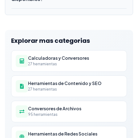
SVG. Sube tu logotipo y se colocará en el
encabezado de tu documento en proporciones
Todos nuestros generadores de documentos
profesionales.
comerciales exportan a PDF — el estándar universal
para entrega profesional de documentos. El PDF
preserva fuentes, diseño y logotipos
Explorar mas categorias
perfectamente en todos los dispositivos e
impresoras.
Calculadoras y Conversores
27
herramientas
Herramientas de Contenido y SEO
27
herramientas
Conversores de Archivos
95
herramientas
Herramientas de Redes Sociales