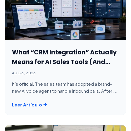
What “CRM Integration” Actually
Means for AI Sales Tools (And
Why It Often Goes Sideways)
AUG 6, 2026
It’s official. The sales team has adopted a brand-
new AI voice agent to handle inbound calls. After ...
Leer Artículo