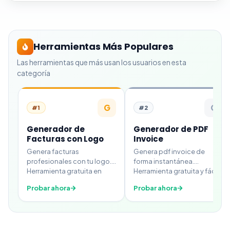
Herramientas Más Populares
Las herramientas que más usan los usuarios en esta
categoría
G
G
#
1
#
2
Generador de
Generador de PDF
Facturas con Logo
Invoice
Genera facturas
Genera pdf invoice de
profesionales con tu logo.
forma instantánea.
Herramienta gratuita en
Herramienta gratuita y fácil
línea.
de usar.
Probar ahora
Probar ahora