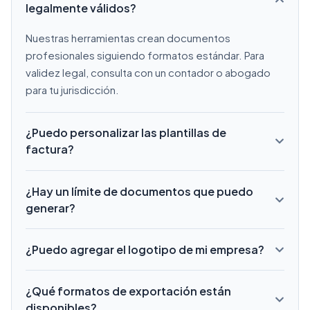
legalmente válidos?
Nuestras herramientas crean documentos
profesionales siguiendo formatos estándar. Para
validez legal, consulta con un contador o abogado
para tu jurisdicción.
¿Puedo personalizar las plantillas de
factura?
Sí, nuestros generadores de facturas permiten
¿Hay un límite de documentos que puedo
personalización de logotipos, colores, campos y
generar?
diseños para que coincidan con tu marca.
¡Sin límites! Genera tantas facturas, recibos y
¿Puedo agregar el logotipo de mi empresa?
documentos comerciales como necesites,
completamente gratis.
Sí, nuestros generadores de facturas y membretes
¿Qué formatos de exportación están
soportan carga de logotipos en formato PNG, JPG o
disponibles?