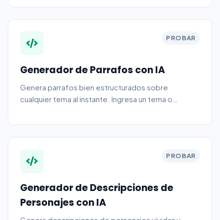
Imagen 3. Elige un modelo, un caso de uso
(autorretrato gracioso, foto de producto, arte
conceptual, escena fotorrealista), un estilo visual y
PROBAR
una proporción. Obtén un prompt acabado que
puedes pegar directamente en Gemini, Google AI
Studio o la API de Gemini.
Generador de Parrafos con IA
Genera parrafos bien estructurados sobre
cualquier tema al instante. Ingresa un tema o
indicacion y obtén un parrafo pulido listo para usar
en ensayos, articulos o contenido. Gratis, sin
registro.
PROBAR
Generador de Descripciones de
Personajes con IA
Genera descripciones de personajes vividas y