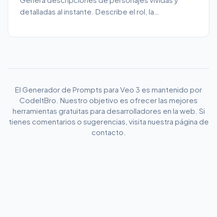
detalladas al instante. Describe el rol, la
personalidad y el escenario de tu personaje para
obtener un retrato fisico y de personalidad
completo. Gratis, sin registro.
El Generador de Prompts para Veo 3 es mantenido por
CodeItBro. Nuestro objetivo es ofrecer las mejores
herramientas gratuitas para desarrolladores en la web. Si
tienes comentarios o sugerencias, visita nuestra página de
contacto.