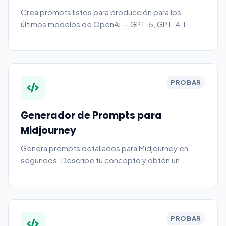
Crea prompts listos para producción para los
últimos modelos de OpenAI — GPT-5, GPT-4.1,
GPT-4o, o3 y o4-mini. Elige un modelo objetivo y
una estructura de salida (texto plano, un JSON
Schema para Structured Outputs, una definición de
función/tool call, o un par system + user) y obtén un
PROBAR
prompt que puedes pegar directamente en
ChatGPT o la API de OpenAI.
Generador de Prompts para
Midjourney
Genera prompts detallados para Midjourney en
segundos. Describe tu concepto y obtén un
prompt pulido con estilo, iluminación, ángulo de
cámara y parámetros. Gratis, sin registro.
PROBAR