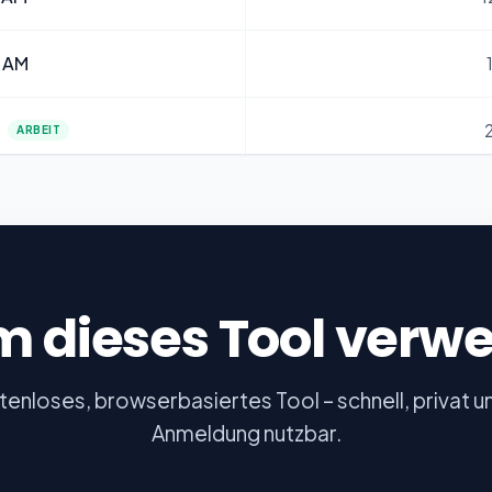
 AM
ARBEIT
M
ARBEIT
ARBEIT
 dieses Tool verw
M
ARBEIT
tenloses, browserbasiertes Tool – schnell, privat 
ARBEIT
Anmeldung nutzbar.
ARBEIT