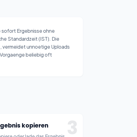
3:30 AM
4:30 AM
e sofort Ergebnisse ohne
sche Standardzeit (IST). Die
z, vermeidet unnoetige Uploads
Vorgaenge beliebig oft
3
rgebnis kopieren
piere oder lade das Ergebnis