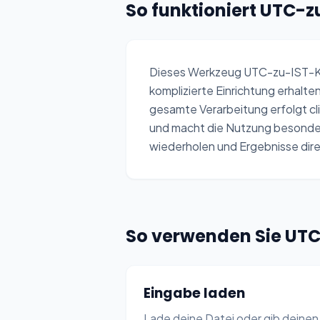
So funktioniert UTC-
10:0
11:0
Dieses Werkzeug UTC-zu-IST-Konv
komplizierte Einrichtung erhalten
gesamte Verarbeitung erfolgt cl
und macht die Nutzung besonder
wiederholen und Ergebnisse di
So verwenden Sie UTC
Eingabe laden
Lade deine Datei oder gib deinen