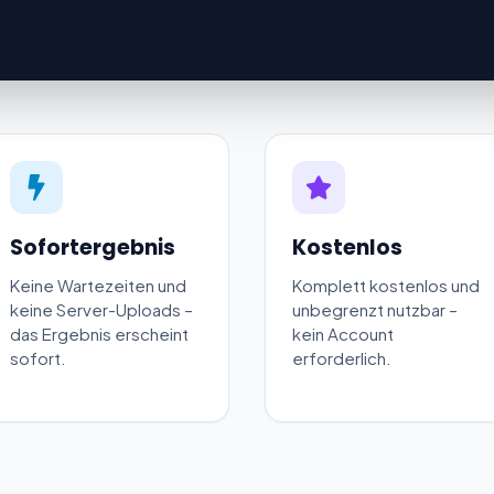
ARBEIT
ARBEIT
1
ARBEIT
 PM
1
Sofortergebnis
Kostenlos
Keine Wartezeiten und
Komplett kostenlos und
 PM
1
keine Server-Uploads –
unbegrenzt nutzbar –
das Ergebnis erscheint
kein Account
sofort.
erforderlich.
 PM
 PM