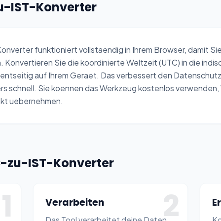
zu-IST-Konverter
0 PM
0 PM
erter funktioniert vollstaendig in Ihrem Browser, damit Si
. Konvertieren Sie die koordinierte Weltzeit (UTC) in die indi
ientseitig auf Ihrem Geraet. Das verbessert den Datenschut
s schnell. Sie koennen das Werkzeug kostenlos verwenden, 
rekt uebernehmen.
-zu-IST-Konverter
1
2
Verarbeiten
E
Das Tool verarbeitet deine Daten
Ko