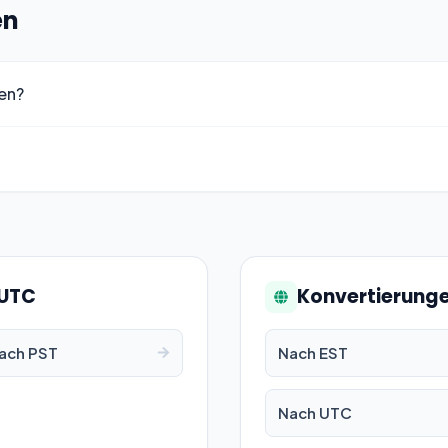
en
en?
 UTC
Konvertierunge
ach PST
Nach EST
Nach UTC