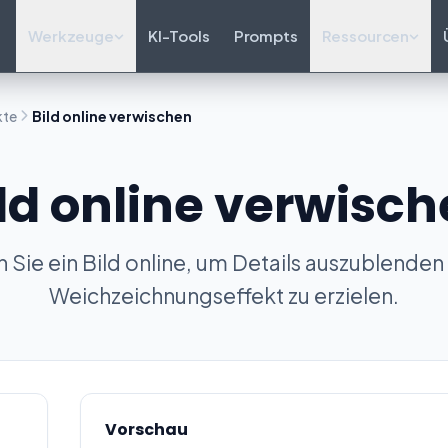
Werkzeuge
KI-Tools
Prompts
Ressourcen
kte
Bild online verwischen
ld online verwisc
 Sie ein Bild online, um Details auszublenden
Weichzeichnungseffekt zu erzielen.
Vorschau