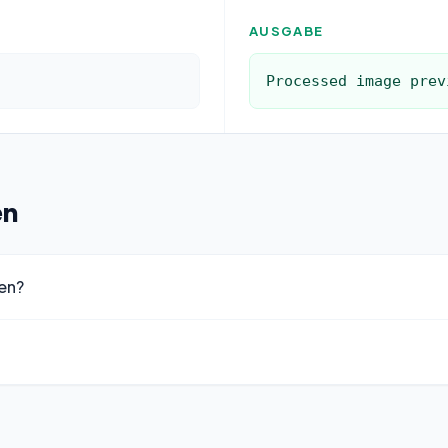
AUSGABE
Processed image prev
en
en?