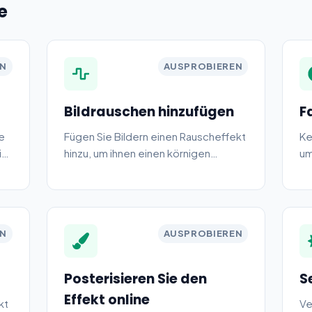
e
EN
AUSPROBIEREN
Bildrauschen hinzufügen
F
e
Fügen Sie Bildern einen Rauscheffekt
Ke
ie
hinzu, um ihnen einen körnigen
um
Vintage-Look zu verleihen.
er
.
EN
AUSPROBIEREN
Posterisieren Sie den
S
Effekt online
kt
Ve