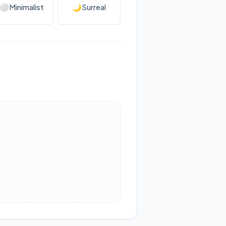
⚪
Minimalist
🌙
Surreal