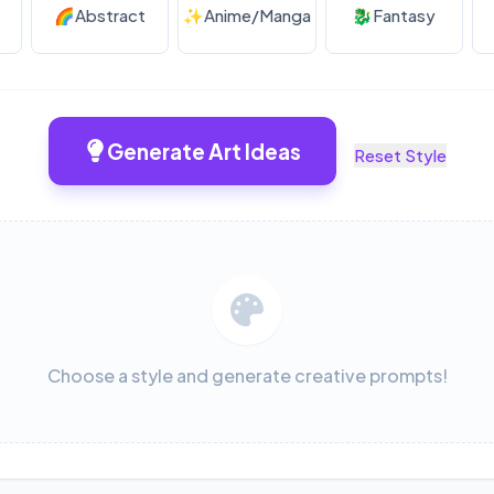
🌈
Abstract
✨
Anime/Manga
🐉
Fantasy
Generate Art Ideas
Reset Style
Choose a style and generate creative prompts!