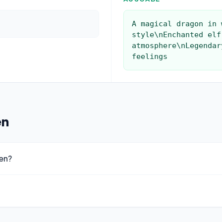
A magical dragon in 
style\nEnchanted elf
atmosphere\nLegendar
feelings
en
en?