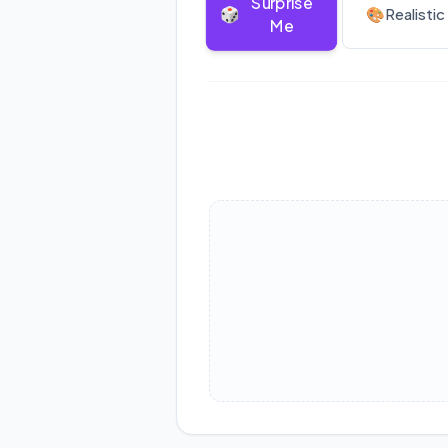
Surprise
🎲
🎨
Realistic
Me