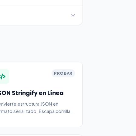
PROBAR
SON Stringify en Línea
nvierte estructura JSON en
rmato serializado. Escapa comillas
caracteres especiales.