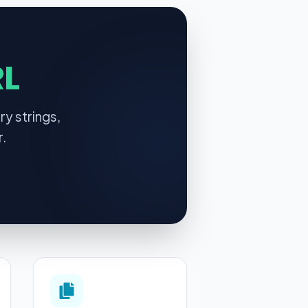
L
y strings,
r.