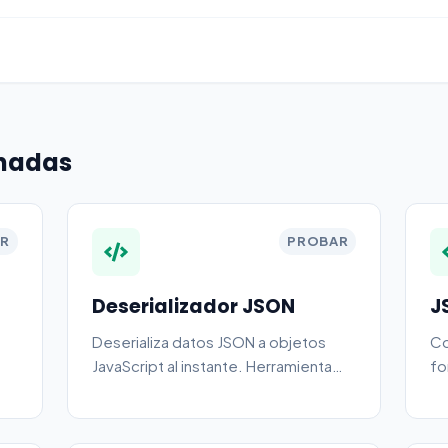
onadas
R
PROBAR
Deserializador JSON
J
Deserializa datos JSON a objetos
Co
JavaScript al instante. Herramienta
fo
gratuita.
y 