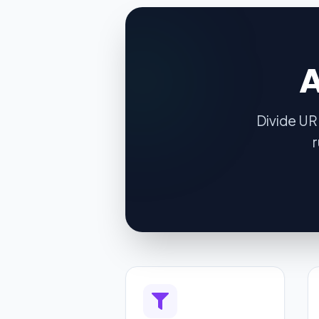
A
Divide UR
r