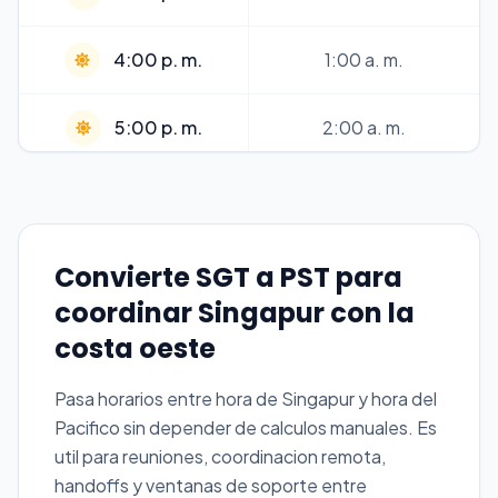
4:00 p. m.
1:00 a. m.
5:00 p. m.
2:00 a. m.
6:00 p. m.
3:00 a. m.
7:00 p. m.
4:00 a. m.
Convierte SGT a PST para
coordinar Singapur con la
8:00 p. m.
5:00 a. m.
costa oeste
Pasa horarios entre hora de Singapur y hora del
9:00 p. m.
6:00 a. m.
Pacifico sin depender de calculos manuales. Es
util para reuniones, coordinacion remota,
10:00 p. m.
7:00 a. m.
handoffs y ventanas de soporte entre