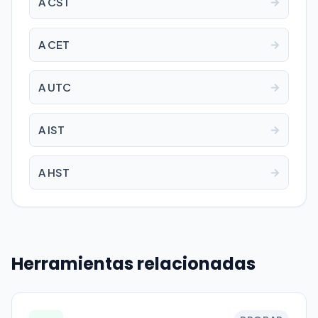
A CST
A CET
A UTC
A IST
A HST
Herramientas relacionadas