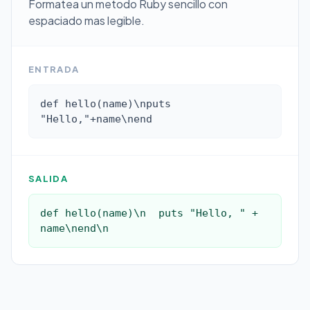
Formatea un metodo Ruby sencillo con
espaciado mas legible.
ENTRADA
def hello(name)\nputs 
"Hello,"+name\nend
SALIDA
def hello(name)\n  puts "Hello, " + 
name\nend\n