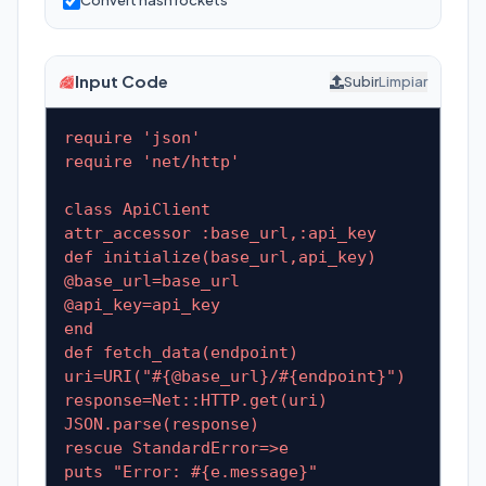
Convert hash rockets
Input Code
Subir
Limpiar