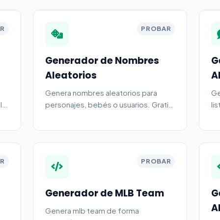
R
PROBAR
Generador de Nombres
G
Aleatorios
A
Genera nombres aleatorios para
Ge
l
personajes, bebés o usuarios. Gratis
li
o
en línea.
R
PROBAR
Generador de MLB Team
G
A
Genera mlb team de forma