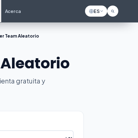
Acerca
ES
er Team Aleatorio
Aleatorio
nta gratuita y