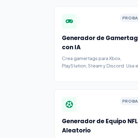
PROBA
Generador de Gamertag
con IA
Crea gamertags para Xbox,
PlayStation, Steam y Discord. Usa e
modo aleatorio para ideas rápidas 
el modo IA para resultados más
personalizados.
PROBA
Generador de Equipo NFL
Aleatorio