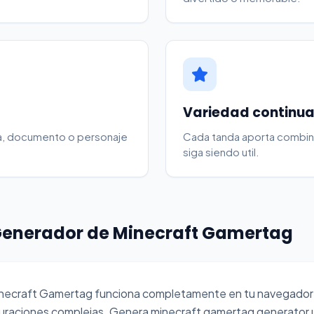
Variedad continu
tida, documento o personaje
Cada tanda aporta combin
siga siendo util.
Generador de Minecraft Gamertag
inecraft Gamertag funciona completamente en tu navegador
guraciones complejas. Genera minecraft gamertag generator ún