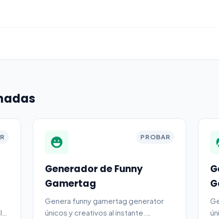
onadas
R
PROBAR
Generador de Funny
G
Gamertag
G
Genera funny gamertag generator
Ge
l
únicos y creativos al instante.
ún