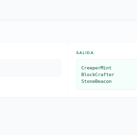
SALIDA
CreeperMint

BlockCrafter

StoneBeacon