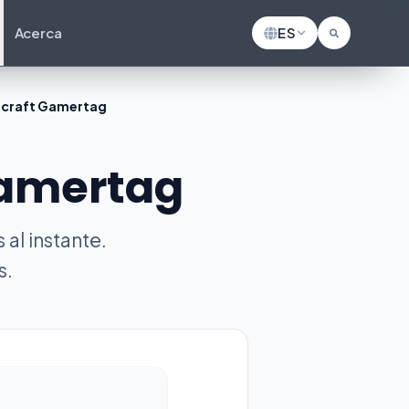
Acerca
ES
ecraft Gamertag
Gamertag
al instante.
s.