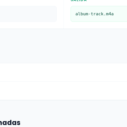
album-track.m4a
onadas