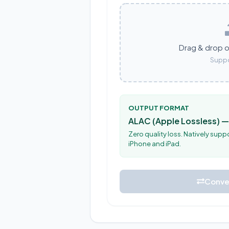
Drag & drop or
Suppo
OUTPUT FORMAT
ALAC (Apple Lossless) 
Zero quality loss. Natively supp
iPhone and iPad.
Conve