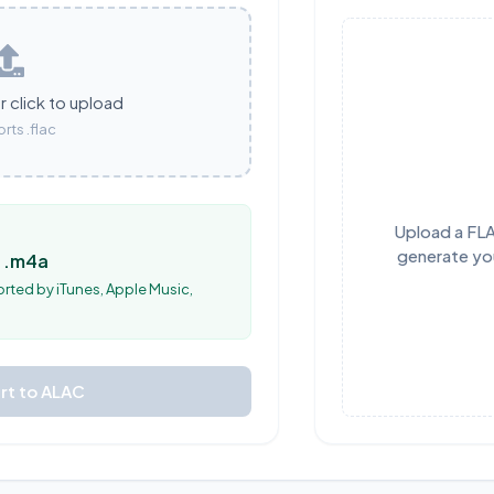
 click to upload
rts .flac
Upload a FLAC
generate yo
— .m4a
orted by iTunes, Apple Music,
rt to ALAC