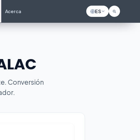
Acerca
ES
 ALAC
te. Conversión
ador.