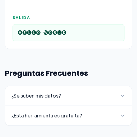
SALIDA
🅗🅔🅛🅛🅞 🅦🅞🅡🅛🅓
Preguntas Frecuentes
¿Se suben mis datos?
¿Esta herramienta es gratuita?