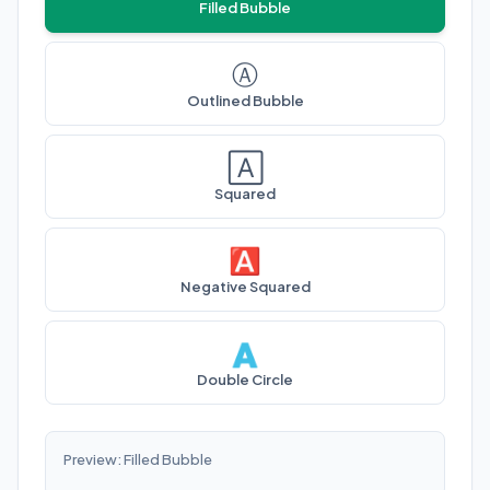
Filled Bubble
Ⓐ
Outlined Bubble
🄰
Squared
🅰
Negative Squared
🇦
Double Circle
Preview:
Filled Bubble