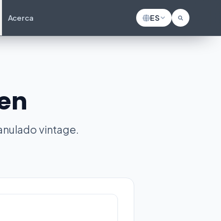
Acerca
ES
gen
anulado vintage.