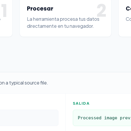
1
2
Procesar
C
o
La herramienta procesa tus datos
Co
directamente en tu navegador.
 a typical source file.
SALIDA
Processed image prev