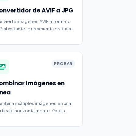
onvertidor de AVIF a JPG
nvierte imágenes AVIF a formato
G al instante. Herramienta gratuita y
gura, funciona completamente en
 navegador.
PROBAR
ombinar Imágenes en
ínea
mbina múltiples imágenes en una
rtical u horizontalmente. Gratis.