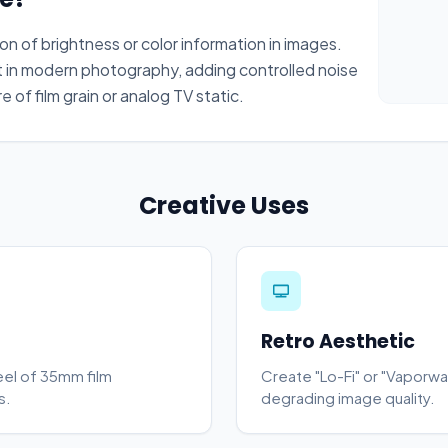
on of brightness or color information in images.
 in modern photography, adding controlled noise
 of film grain or analog TV static.
Creative Uses
Retro Aesthetic
eel of 35mm film
Create "Lo-Fi" or "Vaporwav
s.
degrading image quality.