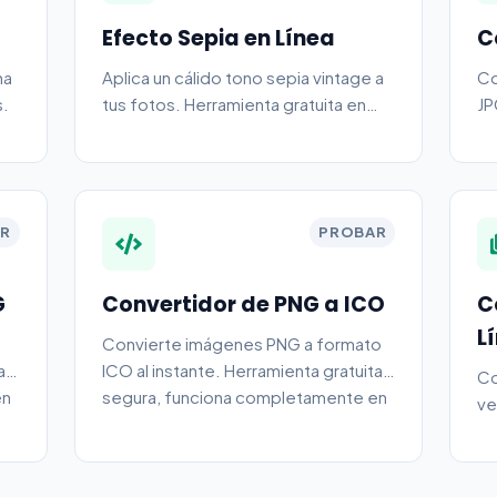
Efecto Sepia en Línea
C
na
Aplica un cálido tono sepia vintage a
Co
s.
tus fotos. Herramienta gratuita en
JP
línea.
se
tu
R
PROBAR
G
Convertidor de PNG a ICO
C
L
Convierte imágenes PNG a formato
a y
ICO al instante. Herramienta gratuita y
Co
en
segura, funciona completamente en
ve
tu navegador.